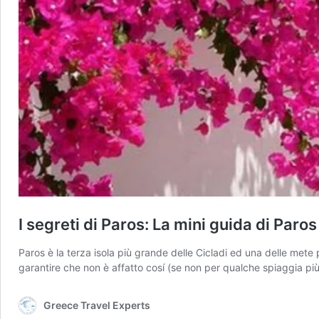
I segreti di Paros: La mini guida di Paros
Paros è la terza isola più grande delle Cicladi ed una delle mete 
garantire che non è affatto cosí (se non per qualche spiaggia più
Greece Travel Experts