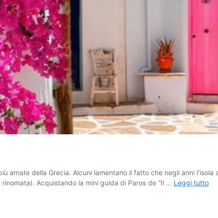
più amate della Grecia. Alcuni lamentano il fatto che negli anni l’isola
I
 rinomata). Acquistando la mini guida di Paros de “Il …
Leggi tutto
seg
di
Pa