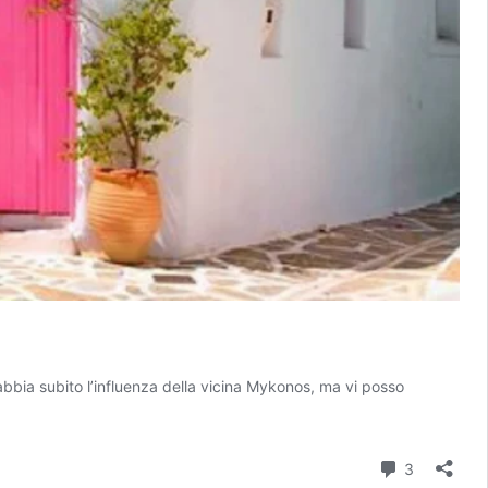
 abbia subito l’influenza della vicina Mykonos, ma vi posso
reti
Commenti
3
ros: