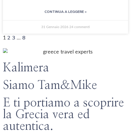
CONTINUA A LEGGERE »
31 Gennaio 2026
24 commenti
2
3
8
1
…
Kalimera
Siamo Tam&Mike
E ti portiamo a scoprire
la Grecia vera ed
autentica.