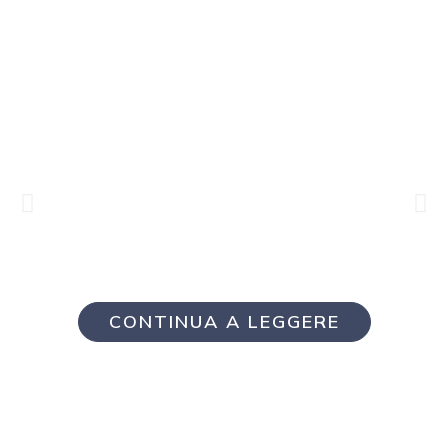
Masticha di Chios: un
viaggio tra storia,
profumi e tradizioni
antiche
CONTINUA A LEGGERE