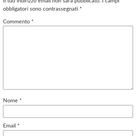
Il tuo indirizzo email non sarà pubblicato.
I campi
obbligatori sono contrassegnati
*
Commento
*
Nome
*
Email
*