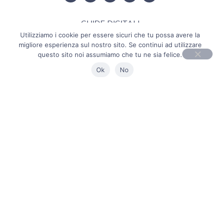
GUIDE DIGITALI
Utilizziamo i cookie per essere sicuri che tu possa avere la
COLLABORAZIONI
migliore esperienza sul nostro sito. Se continui ad utilizzare
questo sito noi assumiamo che tu ne sia felice.
ITINERARI PERSONALIZZATI
Ok
No
ABOUT
CONTATTI