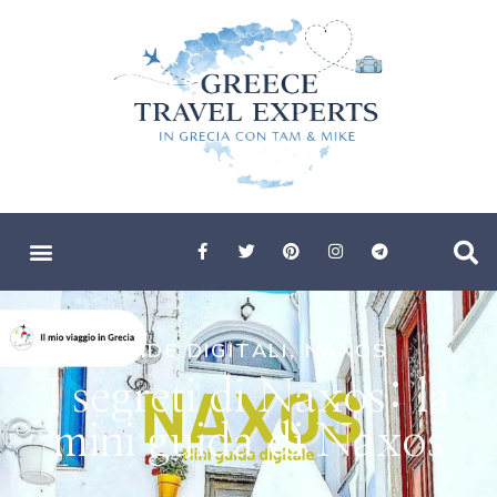
GUIDE DIGITALI
,
NAXOS
I segreti di Naxos: la
mini guida di Naxos